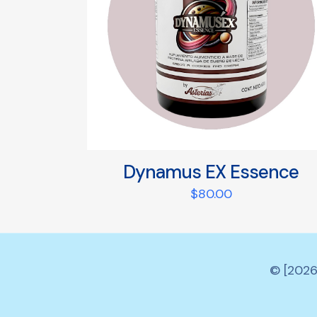
Dynamus EX Essence
$
80.00
© [2026