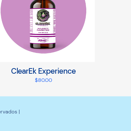
ClearEk Experience
$
80.00
rvados |