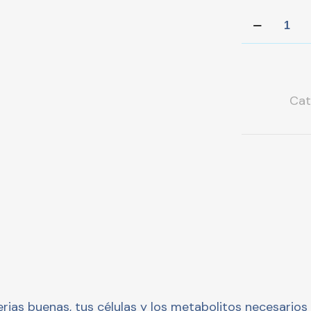
Luminex
quantity
Cat
erias buenas, tus células y los metabolitos necesario